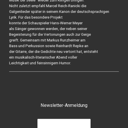
Musik der Seele“ wieder zum Klingen bringen.
Nicht zuletzt empfahl Marcel Reich-Ranicki die
Galgenlieder später in seinem Kanon der deutschsprachigen
Lyrik. Für das besondere Projekt
konnte der Schauspieler Hans-Werner Meyer
als Sänger gewonnen werden, der neben seiner
Begeisterung für die Vertonungen auch zur Geige
greift. Gemeinsam mit Markus Runzheimer am
Bass und Perkussion sowie Reinhardt Repke an
der Gitarre, der die Gedichte neu vertont hat, entsteht
ein musikalisch-literarischer Abend voller
Leichtigkeit und feinsinnigem Humor.
Newsletter-Anmeldung