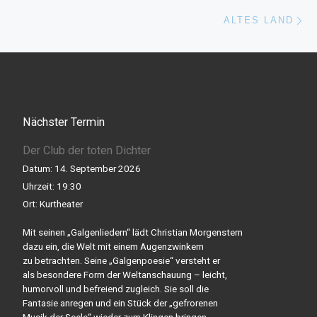
Nä
ALTES LAND
Nächster Termin
Der Club der toten Dichter
Datum:
14. September 2026
Uhrzeit:
19:30
Ort:
Kurtheater
Mit seinen „Galgenliedern“ lädt Christian Morgenstern
dazu ein, die Welt mit einem Augenzwinkern
zu betrachten. Seine „Galgenpoesie“ versteht er
als besondere Form der Weltanschauung – leicht,
humorvoll und befreiend zugleich. Sie soll die
Fantasie anregen und ein Stück der „gefrorenen