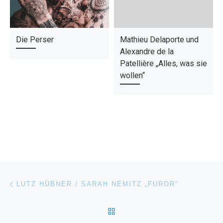
Die Perser
Mathieu Delaporte und
Alexandre de la
Patellière „Alles, was sie
wollen“
Beitragsnavigation
Vorheriger Beitrag
LUTZ HÜBNER / SARAH NEMITZ „FUROR“
ZURÜCK ZUR BEITRAGSL