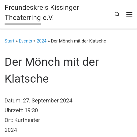
Freundeskreis Kissinger
Zum Inhalt springen
Search
Theaterring e.V.
Me
Start
»
Events
»
2024
»
Der Mönch mit der Klatsche
Der Mönch mit der
Klatsche
Datum:
27. September 2024
Uhrzeit:
19:30
Ort:
Kurtheater
2024