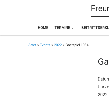
Freun
Zum Inhalt springen
HOME
TERMINE
BEITRITTSERK
Start
»
Events
»
2022
»
Gastspiel 1984
Ga
Datu
Uhrze
2022