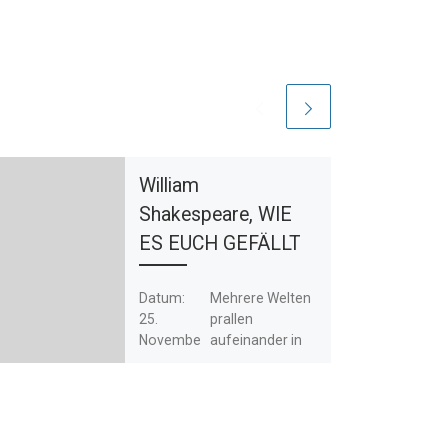
William
Shakespeare, WIE
ES EUCH GEFÄLLT
Datum:
Mehrere Welten
25.
prallen
Novembe
aufeinander in
r 2022
dieser Komödie:
der Hof mit
Uhrzeit:
seinen
0:00 -
Machtkämpfen
0:00
und Intrigen und