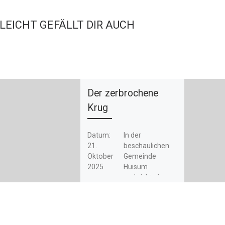
LLEICHT GEFÄLLT DIR AUCH
Der zerbrochene
Krug
Datum:
In der
21.
beschaulichen
Oktober
Gemeinde
2025
Huisum
zerbricht ein
Uhrzeit:
Krug, doch der
19:30
wahre Schaden
Ort:
geht weit über
Kurtheate
das
r