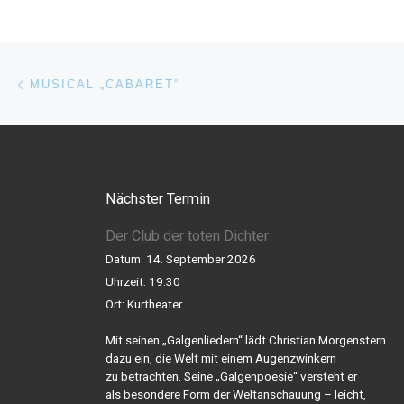
Beitragsnavigation
Vorheriger Beitrag
MUSICAL „CABARET“
Nächster Termin
Der Club der toten Dichter
Datum:
14. September 2026
Uhrzeit:
19:30
Ort:
Kurtheater
Mit seinen „Galgenliedern“ lädt Christian Morgenstern
dazu ein, die Welt mit einem Augenzwinkern
zu betrachten. Seine „Galgenpoesie“ versteht er
als besondere Form der Weltanschauung – leicht,