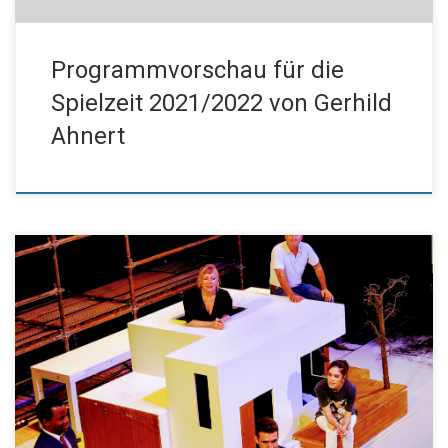
Programmvorschau für die
Spielzeit 2021/2022 von Gerhild
Ahnert
Liebe Freunde des Kissinger Theaterrings, mit Frau Ahnerts Kritik
zur Vorstellung vom vergangenen Dienstag möchten wir Ihnen
etwas Abwechslung zu den Nachrichten bieten, die derzeit ja
leider von Corona dominiert werden. Kritik Hartmanns Viel
Vergnügen beim Lesen und bleiben Sie gesund! Beste Grüße Für
den Vorstand Dr. Elisabeth Müller