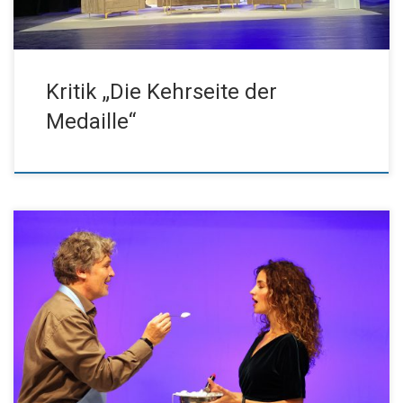
Kritik „Die Kehrseite der
Medaille“
Liebe Freunde des Kissinger Theaterrings, am Sonntag geht es
endlich wieder los! Am 10.10.2021 um 19:30 Uhr hebt sich der
Vorhang für das Gastspiel des EURO Studio Landgraf im
Kissinger Kurtheater. Als kleinen Vorgeschmack leiten wir gerne
den Vorbericht von Frau Ahnert zu Florian Zellers ‚Die Kehrseite
der Medaille‘ an […]