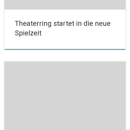
Theaterring startet in die neue
Spielzeit
Jetzt ist eigentlich die Zeit, in der in früheren Jahren der neue
Theaterring, das wäre der zu 2022/23, fertig wurde. In diesem
Corona-Jahr haben das Kulturbüro der Stadt Bad Kissingen und
die Intendantin der Abonnementveranstaltung der Stadt Bad
Kissingen, Gerhild Ahnert, bis jetzt um die Fertigstellung der
Terminierung für den […]