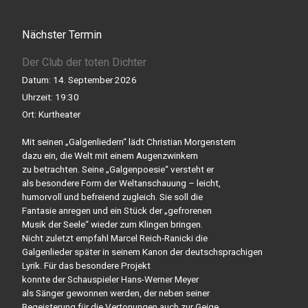
Nächster Termin
Der Club der toten Dichter
Datum:
14. September 2026
Uhrzeit:
19:30
Ort:
Kurtheater
Mit seinen „Galgenliedern“ lädt Christian Morgenstern
dazu ein, die Welt mit einem Augenzwinkern
zu betrachten. Seine „Galgenpoesie“ versteht er
als besondere Form der Weltanschauung – leicht,
humorvoll und befreiend zugleich. Sie soll die
Fantasie anregen und ein Stück der „gefrorenen
Musik der Seele“ wieder zum Klingen bringen.
Nicht zuletzt empfahl Marcel Reich-Ranicki die
Galgenlieder später in seinem Kanon der deutschsprachigen
Lyrik. Für das besondere Projekt
konnte der Schauspieler Hans-Werner Meyer
als Sänger gewonnen werden, der neben seiner
Begeisterung für die Vertonungen auch zur Geige