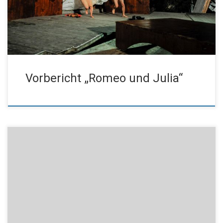
leiten wir Ihnen die Vorkritik von Gerhild Ahnert weiter. Vorbericht
Romeo und Julia Wir freuen uns auf […]
Vorbericht „Romeo und Julia“
Liebe Freunde des Kissinger Theaterrings, die für Montag, den
29.11. geplante Vorstellung von „Fräulein Julie“ wird vorverlegt
und findet nun schon am Samstag, den 20.11.2021 statt. Laut
Silvia Zoll/Stadt KG wurden die Abo-Kunden heute per E-Mail
informiert und auch das Anschreiben ging heute per Post raus.
Wir wünschen ein schönes Herbstwochenende! […]