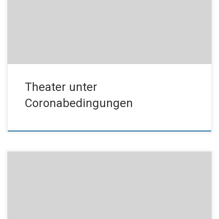
beachten ist (siehe Anlage). Theater unter Coronabedingungen
Die Quintessenz: Abonnenten, die an der Veranstaltung
teilnehmen möchten, müssen dies bis Freitag, 21.01. 2022 unter
0971/8048-444 […]
Theater unter
Coronabedingungen
Liebe Freunde des Kissinger Theaterrings, wir hoffen, Sie sind
gesund ins neue Jahr gestartet! Corona lässt uns auch in 2022
nicht los: Uns erreichte die Information, dass die für den