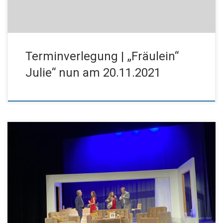
Terminverlegung | „Fräulein“
Julie“ nun am 20.11.2021
Liebe Freunde des Kissinger Theaterrings, auch wenn die grauen
Herbsttage nun zunehmend zahlreicher werden, gibt es
genügend tolle Sachen, über die man sich freuen kann – so zum
Beispiel den Auftakt der Spielzeit des 37. Theaterrings am
vergangenen Sonntag! Gerne leiten wir Ihnen die Kritik von Frau
Ahnert zu „Die […]