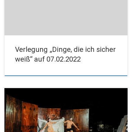
17.01.2022 geplante Aufführung von „ Dinge, die ich sicher
weiß“ auf Montag, den 07.02.2022 verlegt wird. Beste Grüße Für
den […]
Verlegung „Dinge, die ich sicher
weiß“ auf 07.02.2022
Liebe Freunde des Kissinger Theaterrings, am Dienstag, den
09.11. um 19:30 Uhr steht im Kurtheater die zweite
Veranstaltung des 37. Theaterrings auf dem Programm: das
„Globe Berlin“ inszeniert Shakespeare’s „Romeo und Julia“. Gerne