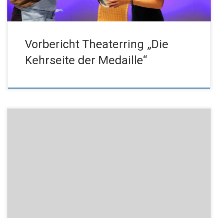
Vorbericht Theaterring „Die
Kehrseite der Medaille“
Liebe Freunde des Kissinger Theaterrings, die Saale-Zeitung hat
am 25.09. über unsere diesjährige Mitgliederversammlung und
Vorstandswahl berichtet. Anbei für Sie zur Info der Text des
Artikels. Artikel Saale-Zeitung Vorstandswahl 2021 Freuen Sie
sich schon jetzt auf den kommenden Sonntag, denn am
10.10.2021 startet der 37. Theaterring im Kurtheater mit […]