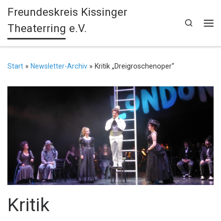
Freundeskreis Kissinger
Zum Inhalt springen
Search
Theaterring e.V.
Me
Start
»
Newsletter-Archiv
»
Kritik „Dreigroschenoper“
Kritik