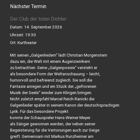
Nächster Termin
Der Club der toten Dichter
Datum:
14. September 2026
Uhrzeit:
19:30
Ort:
Kurtheater
Mit seinen „Galgenliedern“ lädt Christian Morgenstern
dazu ein, die Welt mit einem Augenzwinkern
zu betrachten. Seine „Galgenpoesie“ versteht er
als besondere Form der Weltanschauung – leicht,
humorvoll und befreiend zugleich. Sie soll die
Fantasie anregen und ein Stück der „gefrorenen
Musik der Seele“ wieder zum Klingen bringen.
Nicht zuletzt empfahl Marcel Reich-Ranicki die
Galgenlieder später in seinem Kanon der deutschsprachigen
Lyrik. Für das besondere Projekt
konnte der Schauspieler Hans-Werner Meyer
als Sänger gewonnen werden, der neben seiner
Begeisterung für die Vertonungen auch zur Geige
greift. Gemeinsam mit Markus Runzheimer am