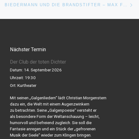
BIEDERMANN UND DIE BRANDSTIFTER – MAX FRISCH
Nächster Termin
Der Club der toten Dichter
Datum:
14. September 2026
Uhrzeit:
19:30
Ort:
Kurtheater
Mit seinen „Galgenliedern“ lädt Christian Morgenstern
dazu ein, die Welt mit einem Augenzwinkern
zu betrachten. Seine „Galgenpoesie“ versteht er
als besondere Form der Weltanschauung – leicht,
humorvoll und befreiend zugleich. Sie soll die
Fantasie anregen und ein Stück der „gefrorenen
Musik der Seele“ wieder zum Klingen bringen.