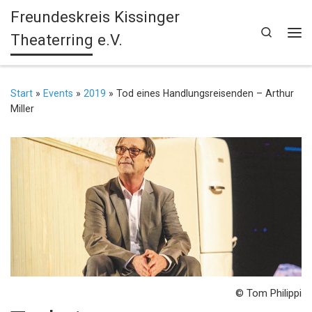
Freundeskreis Kissinger
Zum Inhalt springen
Search
Theaterring e.V.
Me
Start
»
Events
»
2019
»
Tod eines Handlungsreisenden – Arthur
Miller
© Tom Philippi