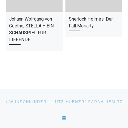
Johann Wolfgang von
Sherlock Holmes: Der
Goethe, STELLA – EIN
Fall Moriarty
SCHAUSPIEL FÜR
LIEBENDE
Beitragsnavigation
Vorheriger Beitrag
WUNSCHKINDER – LUTZ HÜBNER/ SARAH NEMITZ
ZURÜCK ZUR BEITRAGSL
Nä