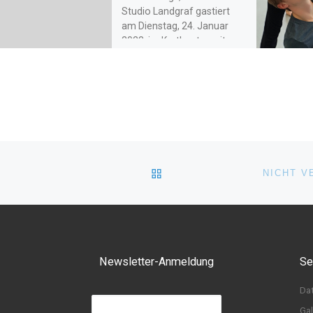
Studio Landgraf gastiert
am Dienstag, 24. Januar
2023, im Kurtheater mit
einem Drama von Ayad […]
ZURÜCK ZUR BEITRAGSL
NICHT V
Newsletter-Anmeldung
Se
Da
Gal