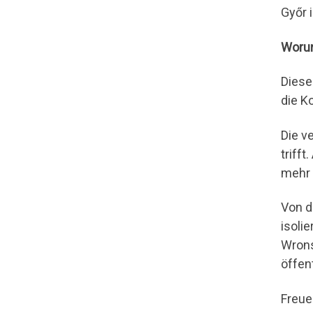
Győr 
Woru
Diese
die K
Die v
triff
mehr 
Von d
isoli
Wrons
öffen
Freue