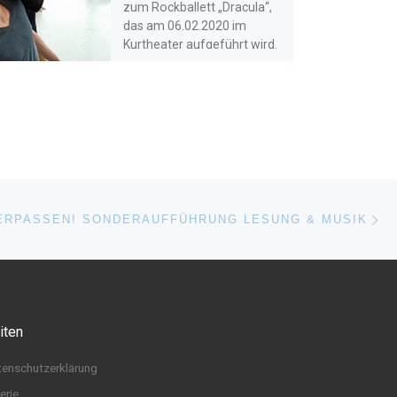
zum Rockballett „Dracula“,
das am 06.02.2020 im
Kurtheater aufgeführt wird.
Wir […]
Nä
ISTE
ERPASSEN! SONDERAUFFÜHRUNG LESUNG & MUSIK
iten
tenschutzerklärung
erie