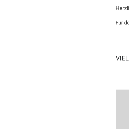
Herzl
Für d
VIE