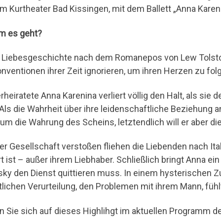
im Kurtheater Bad Kissingen, mit dem Ballett „Anna Karen
m es geht?
 Liebesgeschichte nach dem Romanepos von Lew Tolstoi
onventionen ihrer Zeit ignorieren, um ihren Herzen zu fol
erheiratete Anna Karenina verliert völlig den Halt, als si
t. Als die Wahrheit über ihre leidenschaftliche Beziehun
um die Wahrung des Scheins, letztendlich will er aber di
er Gesellschaft verstoßen fliehen die Liebenden nach Itali
ert ist – außer ihrem Liebhaber. Schließlich bringt Anna 
ky den Dienst quittieren muss. In einem hysterischen Z
tlichen Verurteilung, den Problemen mit ihrem Mann, fühlt
n Sie sich auf dieses Highlihgt im aktuellen Programm d