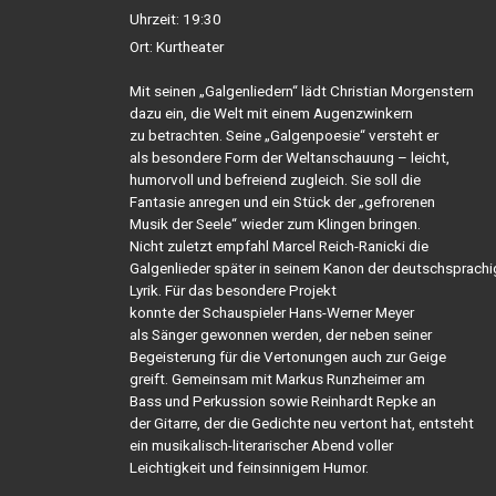
Uhrzeit:
19:30
Ort:
Kurtheater
Mit seinen „Galgenliedern“ lädt Christian Morgenstern
dazu ein, die Welt mit einem Augenzwinkern
zu betrachten. Seine „Galgenpoesie“ versteht er
als besondere Form der Weltanschauung – leicht,
humorvoll und befreiend zugleich. Sie soll die
Fantasie anregen und ein Stück der „gefrorenen
Musik der Seele“ wieder zum Klingen bringen.
Nicht zuletzt empfahl Marcel Reich-Ranicki die
Galgenlieder später in seinem Kanon der deutschsprach
Lyrik. Für das besondere Projekt
konnte der Schauspieler Hans-Werner Meyer
als Sänger gewonnen werden, der neben seiner
Begeisterung für die Vertonungen auch zur Geige
greift. Gemeinsam mit Markus Runzheimer am
Bass und Perkussion sowie Reinhardt Repke an
der Gitarre, der die Gedichte neu vertont hat, entsteht
ein musikalisch-literarischer Abend voller
Leichtigkeit und feinsinnigem Humor.