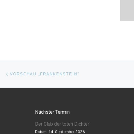
Beitragsnavigation
Vorheriger Beitrag
VORSCHAU „FRANKENSTEIN“
Nächster Termin
Der Club der toten Dichter
Datum:
14. September 2026