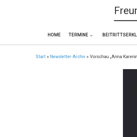
Freun
Zum Inhalt springen
HOME
TERMINE
BEITRITTSERK
Start
»
Newsletter-Archiv
»
Vorschau „Anna Karenina