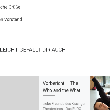
iche Grüße
en Vorstand
LLEICHT GEFÄLLT DIR AUCH
Vorbericht – The
Who and the What
Liebe Freunde des Kissinger
Theaterrings, Das EURO-