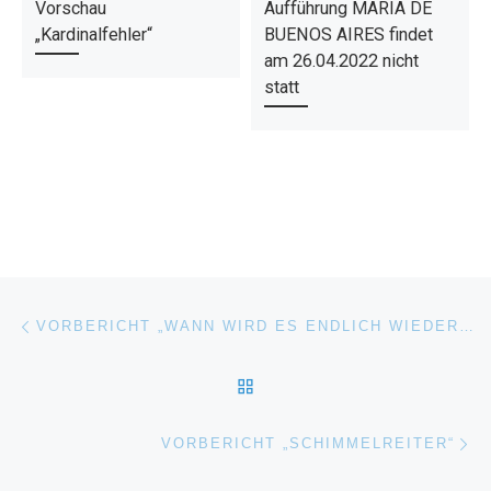
Vorschau
Aufführung MARIA DE
„Kardinalfehler“
BUENOS AIRES findet
am 26.04.2022 nicht
statt
Beitragsnavigation
Vorheriger Beitrag
VORBERICHT „WANN WIRD ES ENDLICH WIEDER SO, WIE ES NIE WAR“
ZURÜCK ZUR BEITRAGSL
Nä
VORBERICHT „SCHIMMELREITER“