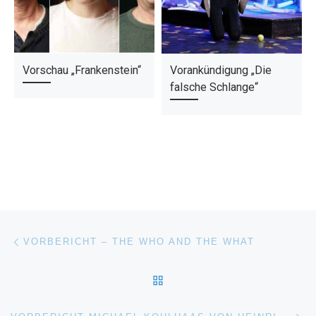
Vorschau „Frankenstein“
Vorankündigung „Die
falsche Schlange“
Beitragsnavigation
Vorheriger Beitrag
VORBERICHT – THE WHO AND THE WHAT
ZURÜCK ZUR BEITRAGSL
Nä