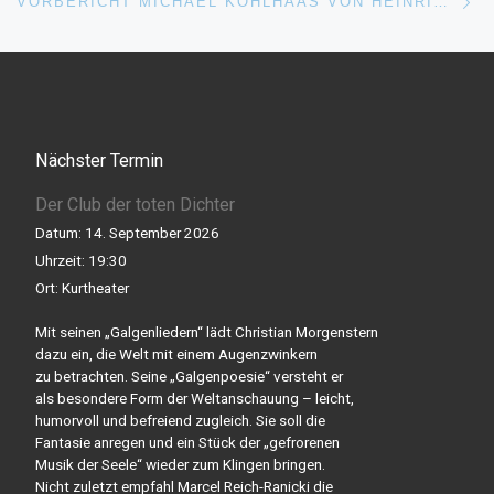
VORBERICHT MICHAEL KOHLHAAS VON HEINRICH VON KLEIST
Nächster Termin
Der Club der toten Dichter
Datum:
14. September 2026
Uhrzeit:
19:30
Ort:
Kurtheater
Mit seinen „Galgenliedern“ lädt Christian Morgenstern
dazu ein, die Welt mit einem Augenzwinkern
zu betrachten. Seine „Galgenpoesie“ versteht er
als besondere Form der Weltanschauung – leicht,
humorvoll und befreiend zugleich. Sie soll die
Fantasie anregen und ein Stück der „gefrorenen
Musik der Seele“ wieder zum Klingen bringen.
Nicht zuletzt empfahl Marcel Reich-Ranicki die